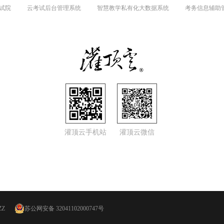
试院
云考试后台管理系统
智慧教学私有化大数据系统
考务信息辅助
灌顶云手机站
灌顶云微信
ZZ
苏公网安备 32041102000747号