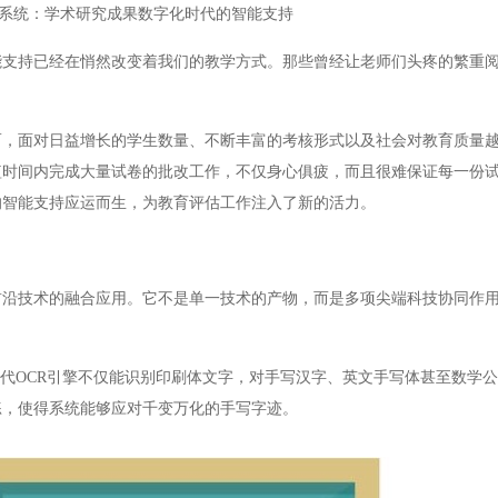
系统：学术研究成果数字化时代的智能支持
持已经在悄然改变着我们的教学方式。那些曾经让老师们头疼的繁重阅
面对日益增长的学生数量、不断丰富的考核形式以及社会对教育质量越
短时间内完成大量试卷的批改工作，不仅身心俱疲，而且很难保证每一份
的智能支持应运而生，为教育评估工作注入了新的活力。
技术的融合应用。它不是单一技术的产物，而是多项尖端科技协同作用
代OCR引擎不仅能识别印刷体文字，对手写汉字、英文手写体甚至数学
练，使得系统能够应对千变万化的手写字迹。