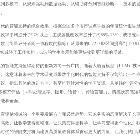
态到多模态、从规则驱动到数据驱动、从辅助评分到智能诊断——技术的
义。
的智能支持的综合效果。根据全国多个省市试点学校的年度统计报告显
率平均提升了97%以上，主观题批改效率提升了约65%-75%，成绩统
衡量评分者间一致程度的指标）从原来的0.72-0.82区间提高到了0.9
确实减轻了工作负担，82%的学生表示能够更快收到更详细的反馈。
智能支持值得期待的创新方向十分广阔。随着大语言模型（LLM）技
升。这意味着未来的学术研究成果数字化时代的智能支持不仅能给出一个
议、指出具体的改进方向、甚至推荐针对性的学习资源。从单纯的"评分者
多模态评估（同时处理文字、图形、语音）、跨语言能力、情感状态感知
智能和全面。
评估领域的一个重要发展方向和必然趋势。它以务实的态度解决了长期
更高效、让教学变得更精准、让决策变得更科学、让学习变得更个性化。
化时代的智能支持将为建设高质量教育体系贡献更大的力量。让我们拭目