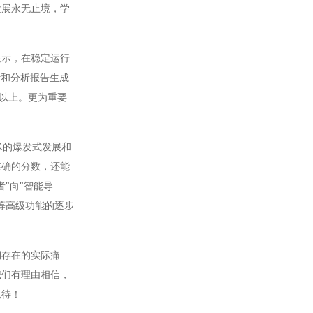
发展永无止境，学
示，在稳定运行
计和分析报告生成
1以上。更为重要
术的爆发式发展和
准确的分数，还能
"向"智能导
等高级功能的逐步
存在的实际痛
我们有理由相信，
以待！