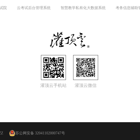
试院
云考试后台管理系统
智慧教学私有化大数据系统
考务信息辅助
灌顶云手机站
灌顶云微信
ZZ
苏公网安备 32041102000747号