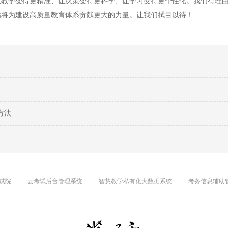
让教学变得更精准、让决策变得更科学、让学习变得更个性化。我们有理
估将为建设高质量教育体系贡献更大的力量。让我们拭目以待！
方法
试院
云考试后台管理系统
智慧教学私有化大数据系统
考务信息辅助